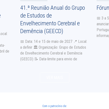
41.ª Reunião Anual do Grupo
Fóru
e
de Estudos de
📅 3 a 
Envelhecimento Cerebral e
anuncia
Portugu
Demência (GEECD)
ocal:
informa
📅 Data: 14 e 15 de maio de 2027 📍 Local:
ata-
a definir 🏛 Organização: Grupo de Estudos
bril de
de Envelhecimento Cerebral e Demência
(GEECD) 📝 Data-limite para envio de
abstracts: 5 de abril de 2027 ℹ Mais
ts.pt
informações em breve Contacto de e-mail:
geecd2011@gmail.com
VER MAIS
Com o patrocínio de: