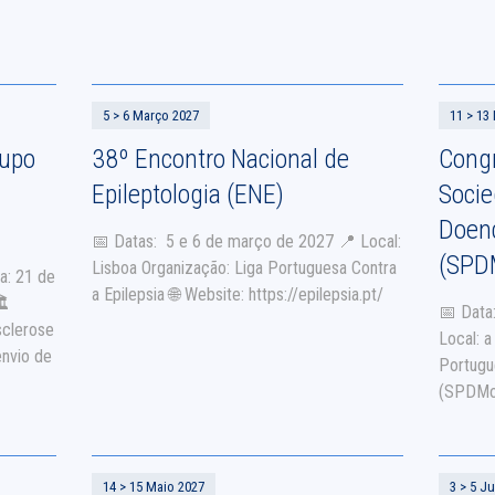
Portuguesa, Rio de Mouro.
es
 de
5 > 6 Março 2027
11 > 13
rupo
38º Encontro Nacional de
Congr
Epileptologia (ENE)
Soci
Doen
📅 Datas: 5 e 6 de março de 2027 📍 Local:
(SPD
Lisboa Organização: Liga Portuguesa Contra
a: 21 de
a Epilepsia 🌐 Website: https://epilepsia.pt/
🏛
📅 Data
sclerose
Local: 
envio de
Portugu
(SPDMov
14 > 15 Maio 2027
3 > 5 J