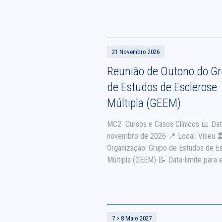
Estudos de Doenças Neuromuscular
(SPEDNM) 📝 Data-limite para envio
abstracts: 1 de setembro de 2026
🌐 Website: Consulte AQUI
21 Novembro 2026
Reunião de Outono do G
de Estudos de Esclerose
Múltipla (GEEM)
MC2 Cursos e Casos Clínicos 📅 Dat
novembro de 2026 📍 Local: Viseu 
Organização: Grupo de Estudos de E
Múltipla (GEEM) 📝 Data-limite para 
abstracts: 2 de novembro de 2027 🌐
Website: https://geem.pt/
7 > 8 Maio 2027