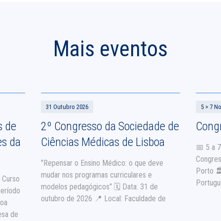
Mais eventos
31 Outubro 2026
5 > 7 N
s de
2º Congresso da Sociedade de
Congr
s da
Ciências Médicas de Lisboa
📅 5 a 
Congres
"Repensar o Ensino Médico: o que deve
Porto 
mudar nos programas curriculares e
| Curso
Portugu
modelos pedagógicos" 🗓 Data: 31 de
período
informa
outubro de 2026 📍 Local: Faculdade de
boa
Medicina da Universidade Católica
esa de