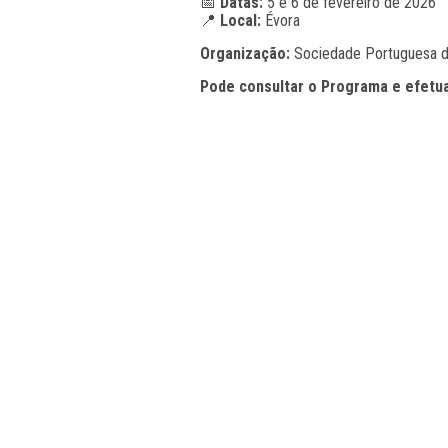
📅
Datas:
5 e 6 de fevereiro de 2026
📍
Local:
Évora
Organização:
Sociedade Portuguesa d
Pode consultar o Programa e efetu