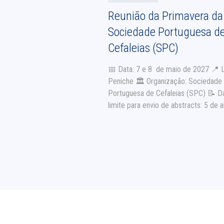
Reunião da Primavera da
Sociedade Portuguesa d
Cefaleias (SPC)
📅 Data: 7 e 8 de maio de 2027 📍 L
Peniche 🏛 Organização: Sociedade
Portuguesa de Cefaleias (SPC) 📝 D
limite para envio de abstracts: 5 de a
2027 ℹ Mais informações em breve
Contacto de e-mail:
spcefaleias.secretariado@norahseven